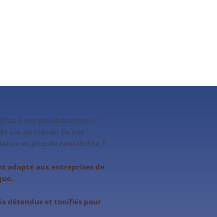
lus à vos collaborateurs ?
e vie au travail de vos
ance et plus de rentabilité ?
nt adapté aux entreprises de
que.
is détendus et tonifiés pour