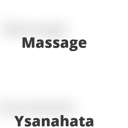
Aller
au
contenu
Massage
Ysanahata