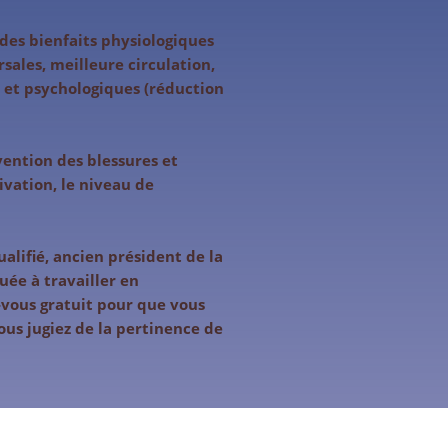
s des bienfaits physiologiques
sales, meilleure circulation,
et psychologiques (réduction
vention des blessures et
vation, le niveau de
lifié, ancien président de la
uée à travailler en
vous gratuit pour que vous
us jugiez de la pertinence de