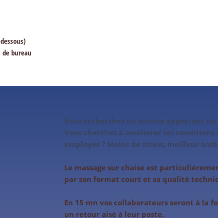
-dessous)
rs de bureau
Vous recherchez un service apportant un p
Vous cherchez à améliorer les conditions d
employés ? Moins de stress, meilleur ambi
Le massage sur chaise est particulièreme
par son format court et sa qualité techni
En 15 mn vos collaborateurs seront à la fo
un retour aisé à leur poste.