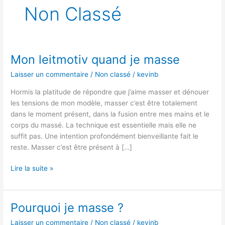
Non Classé
Mon leitmotiv quand je masse​
Mon
leitmotiv
Laisser un commentaire
/
Non classé
/
kevinb
quand
je
Hormis la platitude de répondre que j’aime masser et dénouer
masse​
les tensions de mon modèle, masser c’est être totalement
dans le moment présent, dans la fusion entre mes mains et le
corps du massé. La technique est essentielle mais elle ne
suffit pas. Une intention profondément bienveillante fait le
reste. Masser c’est être présent à […]
Lire la suite »
Pourquoi je masse ?
Pourquoi
je
Laisser un commentaire
/
Non classé
/
kevinb