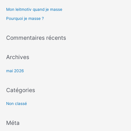
e
Mon leitmotiv quand je masse​
r
Pourquoi je masse ?
c
h
Commentaires récents
e
r
Archives
:
mai 2026
Catégories
Non classé
Méta