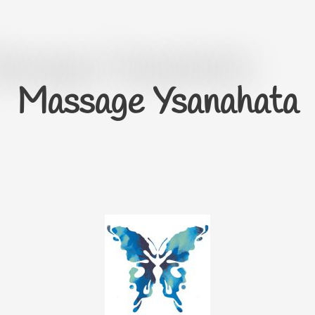
Aller
au
contenu
Massage Ysanahata