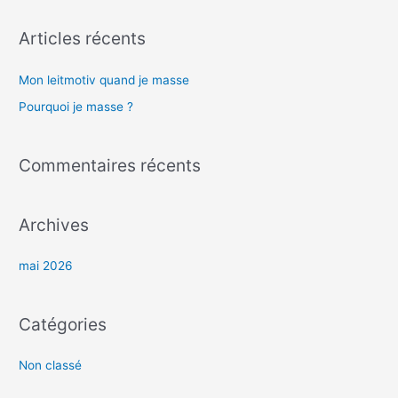
c
Articles récents
h
e
Mon leitmotiv quand je masse​
r
Pourquoi je masse ?
c
h
Commentaires récents
e
r
Archives
:
mai 2026
Catégories
Non classé