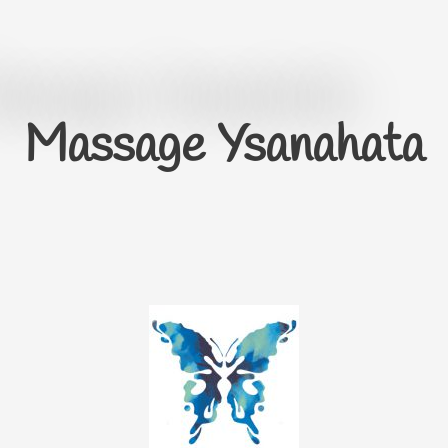
Aller
au
contenu
Massage Ysanahata