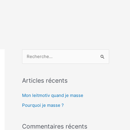
R
e
c
Articles récents
h
e
Mon leitmotiv quand je masse​
r
Pourquoi je masse ?
c
h
Commentaires récents
e