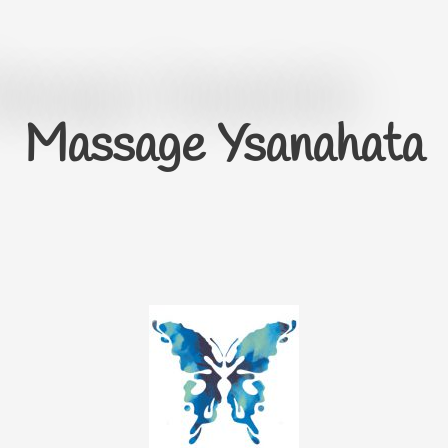
Aller
au
contenu
Massage Ysanahata