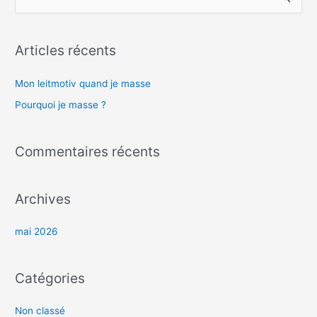
e
c
Articles récents
h
e
Mon leitmotiv quand je masse​
r
Pourquoi je masse ?
c
h
Commentaires récents
e
r
Archives
:
mai 2026
Catégories
Non classé